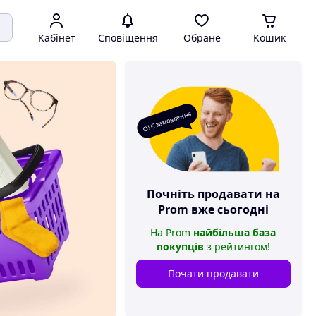
Кабінет
Сповіщення
Обране
Кошик
О! Є замовлення
Почніть продавати на
Prom
вже сьогодні
На
Prom
найбільша база
покупців
з рейтингом
!
Почати продавати