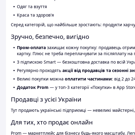
Одяг та взуття
Краса та здоров'я
Серед категорій, що найбільше зростають: продукти харчув
Зручно, безпечно, вигідно
Пром-оплата
захищає кожну покупку: продавець отриму
картку. Плюс не треба переплачувати за післяплату на 
З підпискою Smart — безкоштовна доставка по всій Украї
Регулярно проходять
акції від продавців та сезонні з
Великі покупки можна
оплатити частинами
: від 2 до 
Додаток Prom
— у топ-3 категорії «Покупки» в App Stor
Продавці з усієї України
Тут продають українські підприємці — невеликі майстерні,
Для тих, хто продає онлайн
Prom — маркетплейс для бізнесу будь-якого масштабу. Легк