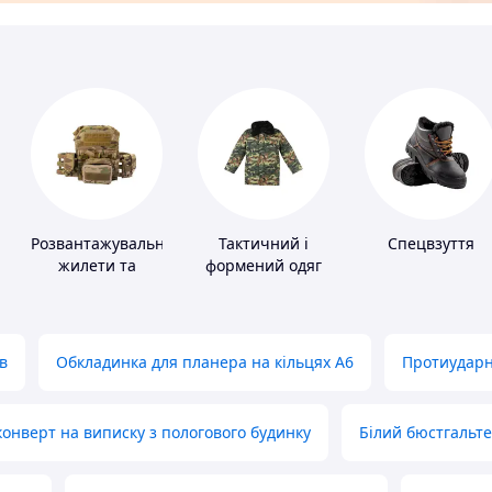
Розвантажувальні
Тактичний і
Спецвзуття
жилети та
формений одяг
плитоноски без
плит
в
Обкладинка для планера на кільцях А6
Протиударн
нверт на виписку з пологового будинку
Білий бюстгальт