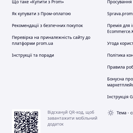
Що таке «Купити з Prom»
Просування в
Як купувати з Пром-оплатою
Sprava.prom
Рекомендації з безпечних покупок
Премія для 
Ecommerce.
Перевірка на приналежність сайту до
платформи prom.ua
Угода корис
Інструкції та поради
Політика ко
Правила роб
Бонусна пр
маркетплей
Інструкція G
Відскануй QR-код, щоб
Тема
-
с
завантажити мобільний
додаток