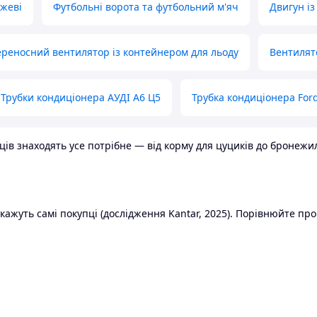
ожеві
Футбольні ворота та футбольний м'яч
Двигун із
реносний вентилятор із контейнером для льоду
Вентилят
Трубки кондиціонера АУДІ А6 Ц5
Трубка кондиціонера Ford
в знаходять усе потрібне — від корму для цуциків до бронежилет
ажуть самі покупці (дослідження Kantar, 2025). Порівнюйте пропо