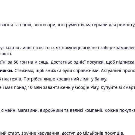
ання та напої, зоотовари, інструменти, матеріали для ремонту,
є кошти лише після того, як покупець огляне і забере замовл
пошті.
ні за 50 грн на місяць. Достатньо однієї покупки, щоб підписка
нижки.
Стежимо, щоб знижки були справжніми. Актуальні пропози
24 платежів. Потрібен лише кредитний ліміт у банку.
e і має понад 10 млн завантажень у Google Play. Купуйте зі смар
 сімейні магазини, виробники та великі компанії. Кожна покупка
ий старт, зручне керування, доступ до мільйонів покупців.