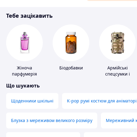
Аксесуари та прикраси
Тебе зацікавить
Матеріали для ремонту
Спорт і відпочинок
Жіноча
Біодобавки
Армійські
парфумерія
спецсумки і
рюкзаки
Що шукають
Щоденники шкільні
K-pop румі костюм для аніматорі
Блузка з мереживом великого розміру
Мереживний ко