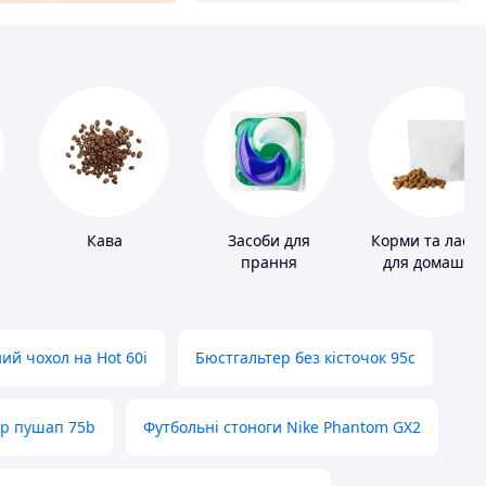
Кава
Засоби для
Корми та ласо
прання
для домашніх
тварин і птахі
ий чохол на Hot 60i
Бюстгальтер без кісточок 95с
ер пушап 75b
Футбольні стоноги Nike Phantom GX2