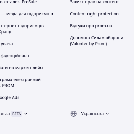
 каталозі ProSale
Захист прав на контент
 — медіа для підприємців
Content right protection
інтернет-підприємців
Відгуки про prom.ua
Кращі
Допомога Силам оборони
тувача
(Volonter by Prom)
нфіденційності
оти на маркетплейсі
ограма електронний
с PROM
oogle Ads
вітла
Українська
BETA