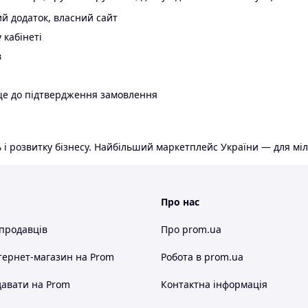
й додаток, власний сайт
 кабінеті
в
ще до підтвердження замовлення
 і розвитку бізнесу. Найбільший маркетплейс України — для міл
Про нас
 продавців
Про prom.ua
тернет-магазин
на Prom
Робота в prom.ua
авати на Prom
Контактна інформація