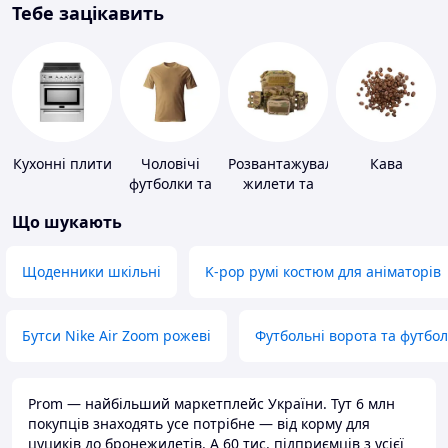
Тебе зацікавить
Кухонні плити
Чоловічі
Розвантажувальні
Кава
футболки та
жилети та
майки
плитоноски
Що шукають
без плит
Щоденники шкільні
K-pop румі костюм для аніматорів
Бутси Nike Air Zoom рожеві
Футбольні ворота та футбо
Prom — найбільший маркетплейс України. Тут 6 млн
покупців знаходять усе потрібне — від корму для
цуциків до бронежилетів. А 60 тис. підприємців з усієї