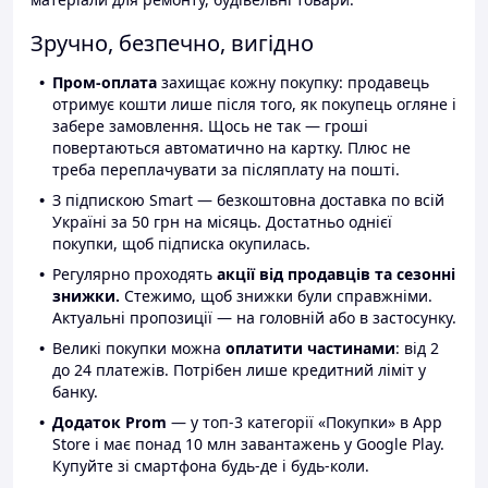
Зручно, безпечно, вигідно
Пром-оплата
захищає кожну покупку: продавець
отримує кошти лише після того, як покупець огляне і
забере замовлення. Щось не так — гроші
повертаються автоматично на картку. Плюс не
треба переплачувати за післяплату на пошті.
З підпискою Smart — безкоштовна доставка по всій
Україні за 50 грн на місяць. Достатньо однієї
покупки, щоб підписка окупилась.
Регулярно проходять
акції від продавців та сезонні
знижки.
Стежимо, щоб знижки були справжніми.
Актуальні пропозиції — на головній або в застосунку.
Великі покупки можна
оплатити частинами
: від 2
до 24 платежів. Потрібен лише кредитний ліміт у
банку.
Додаток Prom
— у топ-3 категорії «Покупки» в App
Store і має понад 10 млн завантажень у Google Play.
Купуйте зі смартфона будь-де і будь-коли.