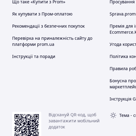
Що таке «Купити з Prom»
Просування в
Як купувати з Пром-оплатою
Sprava.prom
Рекомендації з безпечних покупок
Премія для 
Ecommerce.
Перевірка на приналежність сайту до
платформи prom.ua
Угода корис
Інструкції та поради
Політика ко
Правила роб
Бонусна пр
маркетплей
Інструкція G
Відскануй QR-код, щоб
Тема
-
с
завантажити мобільний
додаток