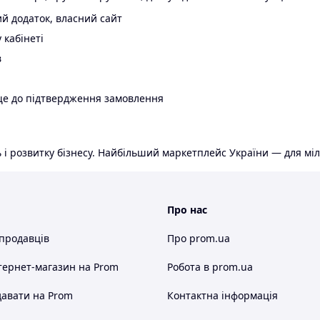
й додаток, власний сайт
 кабінеті
в
ще до підтвердження замовлення
 і розвитку бізнесу. Найбільший маркетплейс України — для міл
Про нас
 продавців
Про prom.ua
тернет-магазин
на Prom
Робота в prom.ua
авати на Prom
Контактна інформація