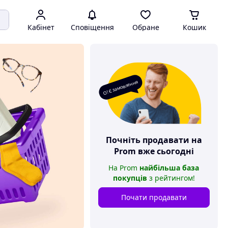
Кабінет
Сповіщення
Обране
Кошик
О! Є замовлення
Почніть продавати на
Prom
вже сьогодні
На
Prom
найбільша база
покупців
з рейтингом
!
Почати продавати