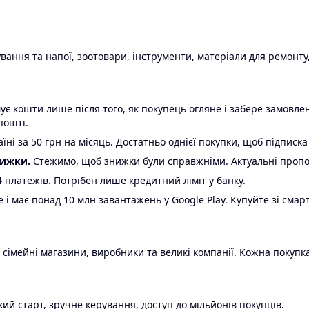
ання та напої, зоотовари, інструменти, матеріали для ремонту,
є кошти лише після того, як покупець огляне і забере замовл
пошті.
ні за 50 грн на місяць. Достатньо однієї покупки, щоб підписка
нижки.
Стежимо, щоб знижки були справжніми. Актуальні пропози
24 платежів. Потрібен лише кредитний ліміт у банку.
e і має понад 10 млн завантажень у Google Play. Купуйте зі смар
 сімейні магазини, виробники та великі компанії. Кожна покупка
ий старт, зручне керування, доступ до мільйонів покупців.