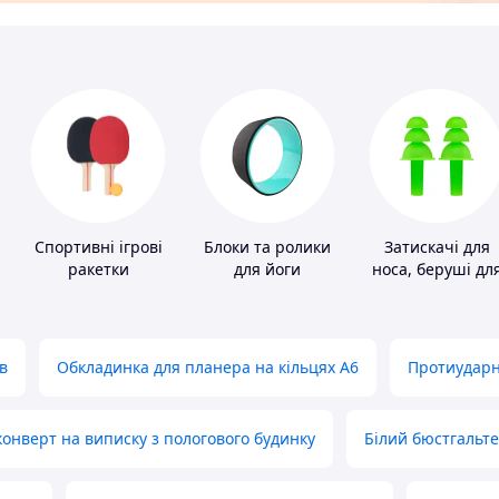
Спортивні ігрові
Блоки та ролики
Затискачі для
ракетки
для йоги
носа, беруші дл
плавання
в
Обкладинка для планера на кільцях А6
Протиударн
нверт на виписку з пологового будинку
Білий бюстгальт