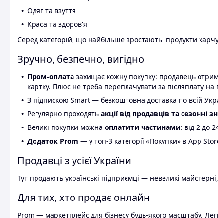
Одяг та взуття
Краса та здоров'я
Серед категорій, що найбільше зростають: продукти харчув
Зручно, безпечно, вигідно
Пром-оплата
захищає кожну покупку: продавець отриму
картку. Плюс не треба переплачувати за післяплату на 
З підпискою Smart — безкоштовна доставка по всій Украї
Регулярно проходять
акції від продавців та сезонні з
Великі покупки можна
оплатити частинами
: від 2 до 
Додаток Prom
— у топ-3 категорії «Покупки» в App Stor
Продавці з усієї України
Тут продають українські підприємці — невеликі майстерні,
Для тих, хто продає онлайн
Prom — маркетплейс для бізнесу будь-якого масштабу. Легк