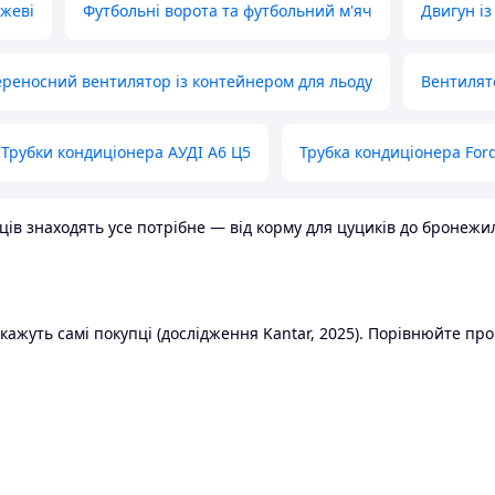
ожеві
Футбольні ворота та футбольний м'яч
Двигун із
реносний вентилятор із контейнером для льоду
Вентилят
Трубки кондиціонера АУДІ А6 Ц5
Трубка кондиціонера Ford
в знаходять усе потрібне — від корму для цуциків до бронежилет
ажуть самі покупці (дослідження Kantar, 2025). Порівнюйте пропо