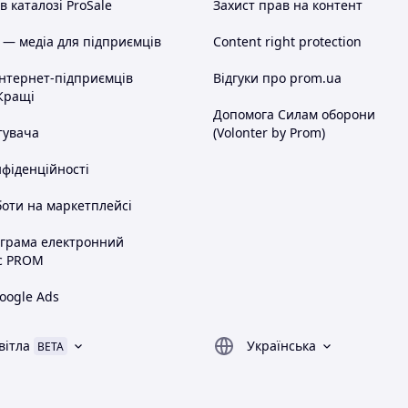
 каталозі ProSale
Захист прав на контент
 — медіа для підприємців
Content right protection
інтернет-підприємців
Відгуки про prom.ua
Кращі
Допомога Силам оборони
тувача
(Volonter by Prom)
нфіденційності
оти на маркетплейсі
ограма електронний
с PROM
oogle Ads
вітла
Українська
BETA