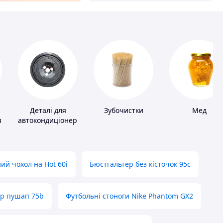
Деталі для
Зубочистки
Мед
я
автокондиціонерів
ий чохол на Hot 60i
Бюстгальтер без кісточок 95с
ер пушап 75b
Футбольні стоноги Nike Phantom GX2