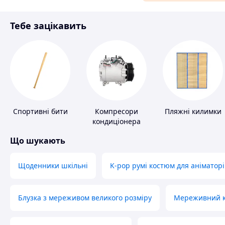
Матеріали для ремонту
Тебе зацікавить
Спорт і відпочинок
Спортивні бити
Компресори
Пляжні килимки
кондиціонера
Що шукають
Щоденники шкільні
K-pop румі костюм для аніматорі
Блузка з мереживом великого розміру
Мереживний ко