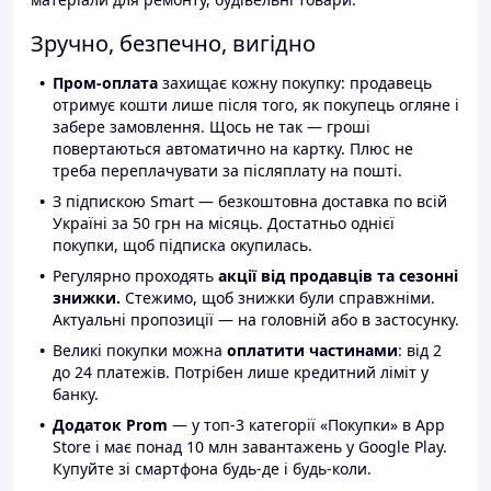
Зручно, безпечно, вигідно
Пром-оплата
захищає кожну покупку: продавець
отримує кошти лише після того, як покупець огляне і
забере замовлення. Щось не так — гроші
повертаються автоматично на картку. Плюс не
треба переплачувати за післяплату на пошті.
З підпискою Smart — безкоштовна доставка по всій
Україні за 50 грн на місяць. Достатньо однієї
покупки, щоб підписка окупилась.
Регулярно проходять
акції від продавців та сезонні
знижки.
Стежимо, щоб знижки були справжніми.
Актуальні пропозиції — на головній або в застосунку.
Великі покупки можна
оплатити частинами
: від 2
до 24 платежів. Потрібен лише кредитний ліміт у
банку.
Додаток Prom
— у топ-3 категорії «Покупки» в App
Store і має понад 10 млн завантажень у Google Play.
Купуйте зі смартфона будь-де і будь-коли.