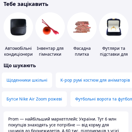
Тебе зацікавить
Автомобільні
Інвентар для
Фасадна
Футляри та
кондиціонери
гімнастики
плитка
підставки для
коштовностей
Що шукають
Щоденники шкільні
K-pop румі костюм для аніматорів
Бутси Nike Air Zoom рожеві
Футбольні ворота та футбо
Prom — найбільший маркетплейс України. Тут 6 млн
покупців знаходять усе потрібне — від корму для
цуциків до бронежилетів. А 60 тис. підприємців з усієї